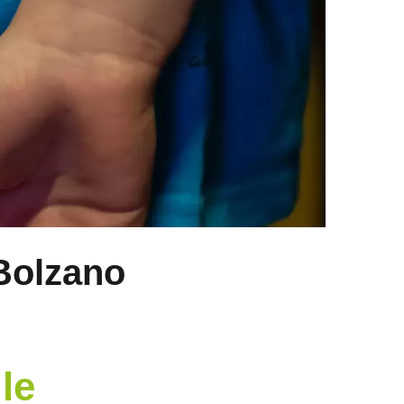
Bolzano
le